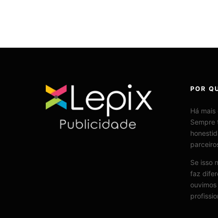
POR QU
Há mais
Sempre 
honestid
parceiro
Se isso 
faz dife
ouvimos 
profissi