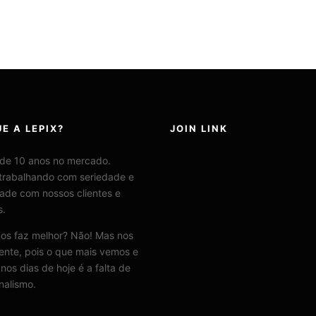
E A LEPIX?
JOIN LINK
 de 10 anos no mercado.
trabalhando com seriedade e
ade com nossos clientes e
s.
nos faz melhor? Não! Mas nos
rente, pois o que mais vemos e
nos dias de hoje é a falta de
onalismo.