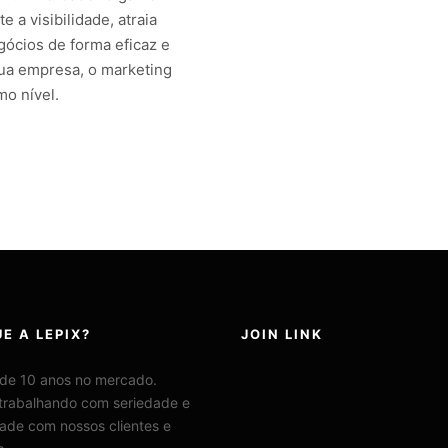
a visibilidade, atraia
gócios de forma eficaz e
sua empresa, o marketing
mo nível.
E A LEPIX?
JOIN LINK
 de 10 anos no mercado.
trabalhando com seriedade e
ade com nossos clientes e