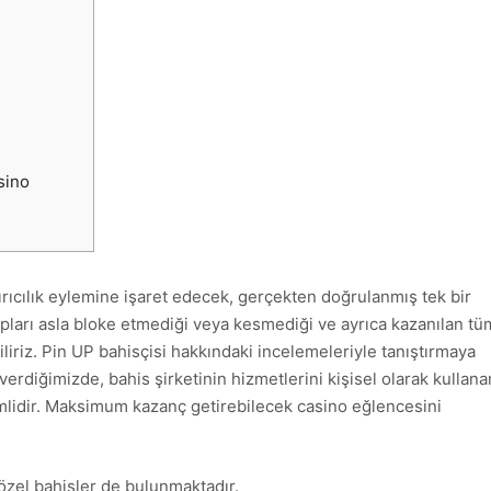
sino
dırıcılık eylemine işaret edecek, gerçekten doğrulanmış tek bir
apları asla bloke etmediği veya kesmediği ve ayrıca kazanılan tü
iriz. Pin UP bahisçisi hakkındaki incelemeleriyle tanıştırmaya
erdiğimizde, bahis şirketinin hizmetlerini kişisel olarak kullana
nemlidir. Maksimum kazanç getirebilecek casino eğlencesini
 özel bahisler de bulunmaktadır.