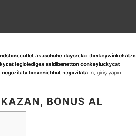
undstoneoutlet
akuschuhe
daysrelax
donkeywinkekatze
kycat
legioiedigea
saldibenetton
donkeyluckycat
a
negozitata
loevenichhut
negozitata
ın, giriş yapın
 KAZAN, BONUS AL