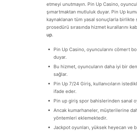
etmeyi unutmayın. Pin Up Casino, oyuncula
şımartmaktan mutluluk duyar. Pin Up kum
kaynaklanan tüm yasal sonuçlarla birlikte
prosedürü sırasında hizmet kurallarını kab
up
.
Pin Up Casino, oyuncularını cömert bo
duyar.
Bu hizmet, oyuncuların daha iyi bir de
sağlar.
Pin Up 7/24 Giriş, kullanıcıların istedi
ifade eder.
Pin up giriş spor bahislerinden sanal 
Ancak kumarhaneler, müşterilerine dah
yöntemleri eklemektedir.
Jackpot oyunları, yüksek heyecan ve büy