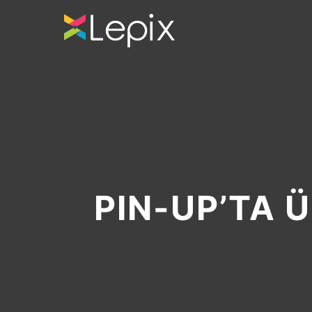
PIN-UP’TA Ü