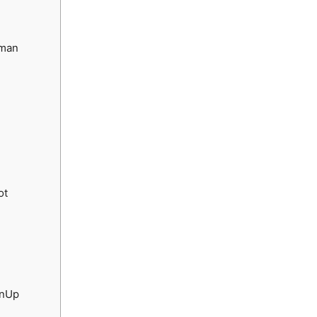
aman
ot
inUp