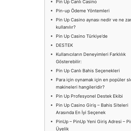
Pin Up Canlı Casino
Pin-up Ödeme Yöntemleri
Pin Up Casino aynası nedir ve ne z
kullanılır?
Pin Up Casino Türkiye’de
DESTEK
Kullanıcıların Deneyimleri Farklılık
Gösterebilir:
Pin Up Canlı Bahis Seçenekleri
Para için oynamak için en popüler sl
makineleri hangileridir?
Pin Up Profesyonel Destek Ekibi
Pin Up Casino Giriş – Bahis Siteleri
Arasında En İyi Seçenek
PinUp – PinUp Yeni Giriş Adresi – P
Üyelik