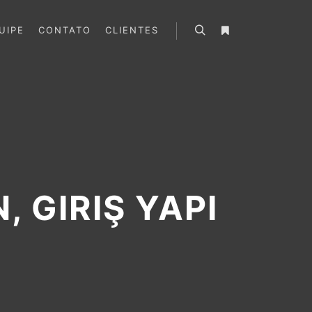
UIPE
CONTATO
CLIENTES
Search
More info
, GIRIŞ YAPI